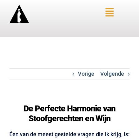
Ga
naar
Toggle
inhoud
Navigat
HOME – LIMBURGSE WIJNEN
OVER SANNE
AANBIEDINGEN
Vorige
Volgende
SANNE’S FAVORIETEN
WINKEL
BLOGS
De Perfecte Harmonie van
WIJN-SPIJS
Stoofgerechten en Wijn
PROEVERIJ AANVRAGEN
CONTACTFORMULIER
Éen van de meest gestelde vragen die ik krijg, is: