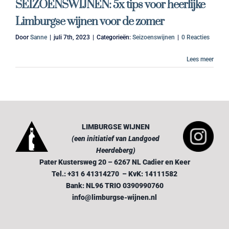
SEIZOENSWIJNEN: 5x tips voor heerlijke
LOGIN
Limburgse wijnen voor de zomer
Door
Sanne
|
juli 7th, 2023
|
Categorieën:
Seizoenswijnen
|
0 Reacties
Lees meer
LIMBURGSE WIJNEN
(een initiatief van Landgoed
Heerdeberg)
Pater Kustersweg 20 – 6267 NL Cadier en Keer
Tel.: +31 6 41314270 – KvK: 14111582
Bank: NL96 TRIO 0390990760
info@limburgse-wijnen.nl