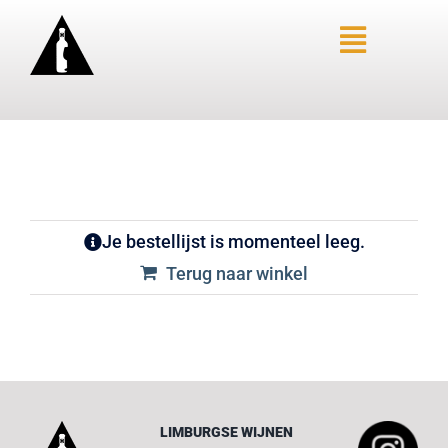
Ga
naar
Toggle
inhoud
Navigat
HOME – LIMBURGSE WIJNEN
OVER SANNE
AANBIEDINGEN
SANNE’S FAVORIETEN
Je bestellijst is momenteel leeg.
Terug naar winkel
WINKEL
BLOGS
WIJN-SPIJS
PROEVERIJ AANVRAGEN
CONTACTFORMULIER
LIMBURGSE WIJNEN