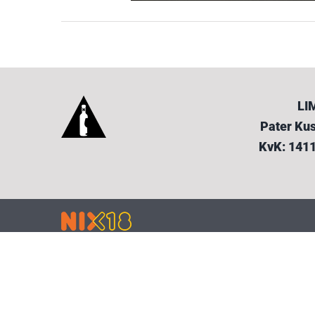
LI
Pater Kus
KvK: 141