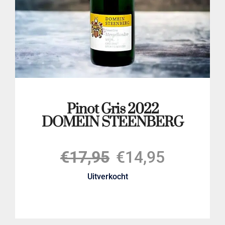
LOGIN
Pinot Gris 2022
DOMEIN STEENBERG
Oorspronkelijk
Huidige
€
17,95
€
14,95
Uitverkocht
prijs
prijs
was:
is: