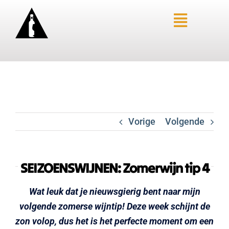
Ga
naar
Toggle
inhoud
Navigat
HOME – LIMBURGSE WIJNEN
OVER SANNE
AANBIEDINGEN
Vorige
Volgende
SANNE’S FAVORIETEN
WINKEL
BLOGS
SEIZOENSWIJNEN: Zomerwijn tip 4
WIJN-SPIJS
Wat leuk dat je nieuwsgierig bent naar mijn
PROEVERIJ AANVRAGEN
volgende zomerse wijntip! Deze week schijnt de
CONTACTFORMULIER
zon volop, dus het is het perfecte moment om een