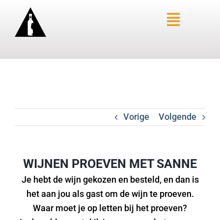
Ga
naar
Toggle
inhoud
Navigat
HOME – LIMBURGSE WIJNEN
OVER SANNE
AANBIEDINGEN
Vorige
Volgende
SANNE’S FAVORIETEN
WINKEL
BLOGS
WIJNEN PROEVEN MET SANNE
WIJN-SPIJS
Je hebt de wijn gekozen en besteld, en dan is
PROEVERIJ AANVRAGEN
het aan jou als gast om de wijn te proeven.
Waar moet je op letten bij het proeven?
CONTACTFORMULIER